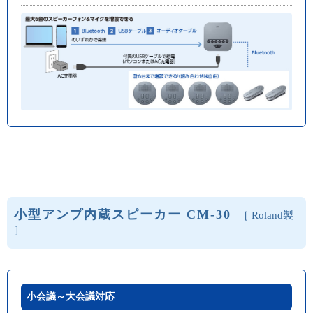
小型アンプ内蔵スピーカー CM-30
［ Roland製
］
小会議～大会議対応