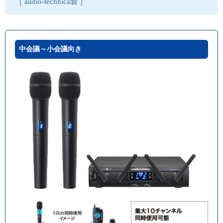
［ audio-technica製 ］
中会議～小会議向き