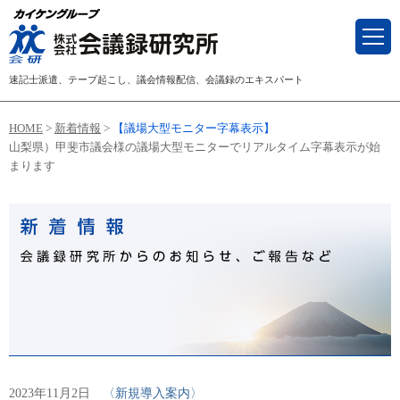
速記士派遣、テープ起こし、議会情報配信、会議録のエキスパート
HOME
>
新着情報
>
【議場大型モニター字幕表示】
山梨県）甲斐市議会様の議場大型モニターでリアルタイム字幕表示が始
まります
2023年11月2日
〈新規導入案内〉