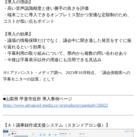
【導入の理由】
・高い音声認識精度と使い勝手の良さを評価
・端末ごとに導入できるオンプレミス型かつ安価な定額制のため、
コストが低い点もポイント
【導入の効果】
・議場の情報保障だけでなく、議会中に聞き逃した発言をすぐに振
り返れるという効果も
・字幕利用の取り組みについて、県内から複数の問い合わせあり
・今後は字幕表示以外の用途にも活用できる見込み
※1 アドバンスト・メディア調べ、2023年10月時点、「議会傍聴席への
字幕モニターの設置」として
■山梨県 甲斐市役所 導入事例ページ
https://www.advanced-media.co.jp/products/casestudy/28422
【ＡＩ議事録作成支援システム（スタンドアロン版）】