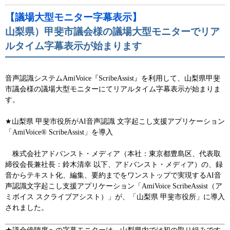
【議場大型モニター字幕表示】
山梨県）甲斐市議会様の議場大型モニターでリア
ルタイム字幕表示が始まります
音声認識システムAmiVoice『ScribeAssist』を利用して、山梨県甲斐
市議会様の議場大型モニターにてリアルタイム字幕表示が始まりま
す。
★山梨県 甲斐市役所がAI音声認識 文字起こし支援アプリケーション
「AmiVoice® ScribeAssist」を導入
株式会社アドバンスト・メディア（本社：東京都豊島区、代表取
締役会長兼社長：鈴木清幸 以下、アドバンスト・メディア）の、録
音からテキスト化、編集、要約までをワンストップで実現するAI音
声認識文字起こし支援アプリケーション「AmiVoice ScribeAssist（ア
ミボイス スクライブアシスト）」が、「山梨県 甲斐市役所」に導入
されました。